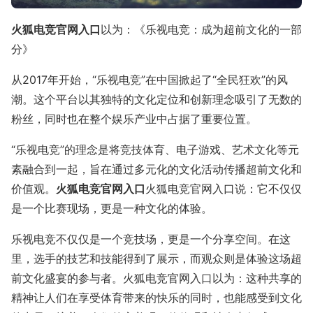
火狐电竞官网入口
以为：《乐视电竞：成为超前文化的一部
分》
从2017年开始，“乐视电竞”在中国掀起了“全民狂欢”的风
潮。这个平台以其独特的文化定位和创新理念吸引了无数的
粉丝，同时也在整个娱乐产业中占据了重要位置。
“乐视电竞”的理念是将竞技体育、电子游戏、艺术文化等元
素融合到一起，旨在通过多元化的文化活动传播超前文化和
价值观。
火狐电竞官网入口
火狐电竞官网入口说：它不仅仅
是一个比赛现场，更是一种文化的体验。
乐视电竞不仅仅是一个竞技场，更是一个分享空间。在这
里，选手的技艺和技能得到了展示，而观众则是体验这场超
前文化盛宴的参与者。火狐电竞官网入口以为：这种共享的
精神让人们在享受体育带来的快乐的同时，也能感受到文化