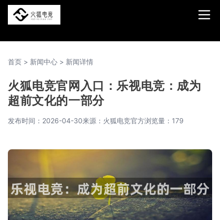
/favicon.ico
首页
>
新闻中心
>
新闻详情
火狐电竞官网入口：乐视电竞：成为
超前文化的一部分
发布时间：2026-04-30
来源：火狐电竞官方
浏览量：
179